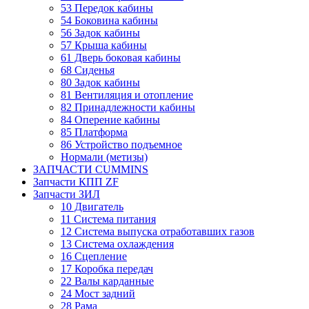
53 Передок кабины
54 Боковина кабины
56 Задок кабины
57 Крыша кабины
61 Дверь боковая кабины
68 Сиденья
80 Задок кабины
81 Вентиляция и отопление
82 Принадлежности кабины
84 Оперение кабины
85 Платформа
86 Устройство подъемное
Нормали (метизы)
ЗАПЧАСТИ CUMMINS
Запчасти КПП ZF
Запчасти ЗИЛ
10 Двигатель
11 Система питания
12 Система выпуска отработавших газов
13 Система охлаждения
16 Сцепление
17 Коробка передач
22 Валы карданные
24 Мост задний
28 Рама