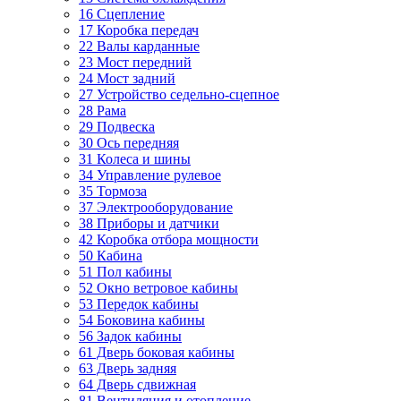
16 Сцепление
17 Коробка передач
22 Валы карданные
23 Мост передний
24 Мост задний
27 Устройство седельно-сцепное
28 Рама
29 Подвеска
30 Ось передняя
31 Колеса и шины
34 Управление рулевое
35 Тормоза
37 Электрооборудование
38 Приборы и датчики
42 Коробка отбора мощности
50 Кабина
51 Пол кабины
52 Окно ветровое кабины
53 Передок кабины
54 Боковина кабины
56 Задок кабины
61 Дверь боковая кабины
63 Дверь задняя
64 Дверь сдвижная
81 Вентиляция и отопление