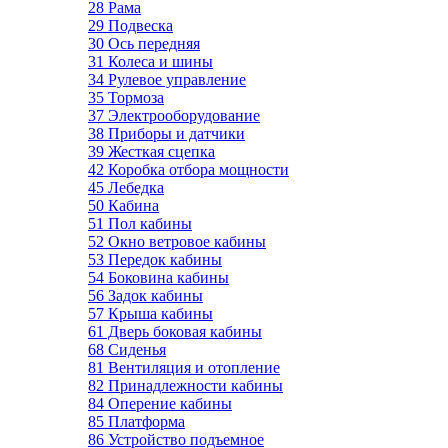
28 Рама
29 Подвеска
30 Ось передняя
31 Колеса и шины
34 Рулевое управление
35 Тормоза
37 Электрооборудование
38 Приборы и датчики
39 Жесткая сцепка
42 Коробка отбора мощности
45 Лебедка
50 Кабина
51 Пол кабины
52 Окно ветровое кабины
53 Передок кабины
54 Боковина кабины
56 Задок кабины
57 Крыша кабины
61 Дверь боковая кабины
68 Сиденья
81 Вентиляция и отопление
82 Принадлежности кабины
84 Оперение кабины
85 Платформа
86 Устройство подъемное