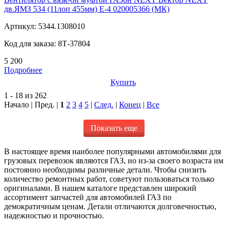
дв.ЯМЗ 534 (11лоп 455мм) Е-4 020005366 (МК)
Артикул:
5344.1308010
Код для заказа:
8Т-37804
5 200
Подробнее
Купить
1 - 18 из 262
Начало | Пред. |
1
2
3
4
5
|
След.
|
Конец
|
Все
Показать еще
В настоящее время наиболее популярными автомобилями для
грузовых перевозок являются ГАЗ, но из-за своего возраста им
постоянно необходимы различные детали. Чтобы снизить
количество ремонтных работ, советуют пользоваться только
оригиналами. В нашем каталоге представлен широкий
ассортимент запчастей для автомобилей ГАЗ по
демократичным ценам. Детали отличаются долговечностью,
надежностью и прочностью.