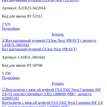
Артикул:
A21R23.3422014
Код для заказа:
8Т-52312
2 535
Подробнее
Купить
Вал карданный рулевой ГАЗон Next (PRAVT)
Артикул:
C41R11-3401042
Код для заказа:
8Т-50768
5 330
Подробнее
Купить
Вентилятор с вязк-ой муфтой ГАЗ-3302 Next.Cummins ISF 2.8
(11-лоп.без обечайки) 3302.1308060 (МК)