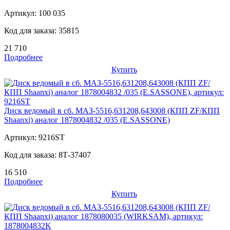
Артикул:
100 035
Код для заказа:
35815
21 710
Подробнее
Купить
Диск ведомый в сб. МАЗ-5516,631208,643008 (КПП ZF/КПП
Shaanxi) аналог 1878004832 /035 (E.SASSONE)
Артикул:
9216ST
Код для заказа:
8Т-37407
16 510
Подробнее
Купить