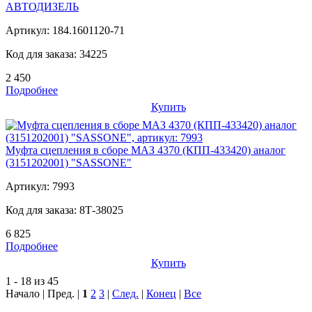
АВТОДИЗЕЛЬ
Артикул:
184.1601120-71
Код для заказа:
34225
2 450
Подробнее
Купить
Муфта сцепления в сборе МАЗ 4370 (КПП-433420) аналог
(3151202001) "SASSONE"
Артикул:
7993
Код для заказа:
8Т-38025
6 825
Подробнее
Купить
1 - 18 из 45
Начало | Пред. |
1
2
3
|
След.
|
Конец
|
Все