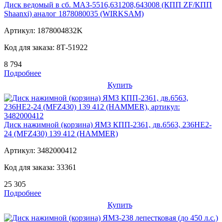
Диск ведомый в сб. МАЗ-5516,631208,643008 (КПП ZF/КПП
Shaanxi) аналог 1878080035 (WIRKSAM)
Артикул:
1878004832K
Код для заказа:
8Т-51922
8 794
Подробнее
Купить
Диск нажимной (корзина) ЯМЗ КПП-2361, дв.6563, 236НЕ2-
24 (MFZ430) 139 412 (HAMMER)
Артикул:
3482000412
Код для заказа:
33361
25 305
Подробнее
Купить