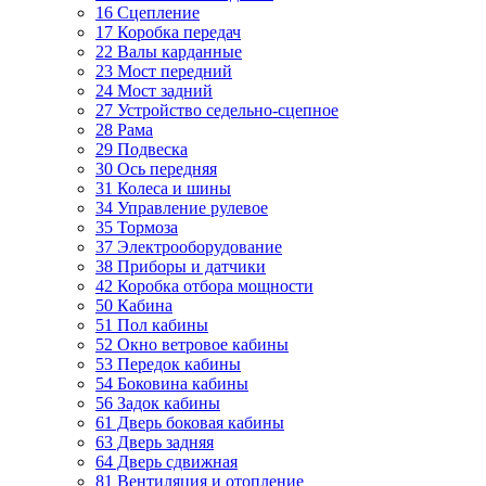
16 Сцепление
17 Коробка передач
22 Валы карданные
23 Мост передний
24 Мост задний
27 Устройство седельно-сцепное
28 Рама
29 Подвеска
30 Ось передняя
31 Колеса и шины
34 Управление рулевое
35 Тормоза
37 Электрооборудование
38 Приборы и датчики
42 Коробка отбора мощности
50 Кабина
51 Пол кабины
52 Окно ветровое кабины
53 Передок кабины
54 Боковина кабины
56 Задок кабины
61 Дверь боковая кабины
63 Дверь задняя
64 Дверь сдвижная
81 Вентиляция и отопление