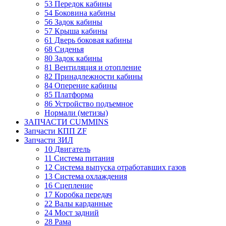
53 Передок кабины
54 Боковина кабины
56 Задок кабины
57 Крыша кабины
61 Дверь боковая кабины
68 Сиденья
80 Задок кабины
81 Вентиляция и отопление
82 Принадлежности кабины
84 Оперение кабины
85 Платформа
86 Устройство подъемное
Нормали (метизы)
ЗАПЧАСТИ CUMMINS
Запчасти КПП ZF
Запчасти ЗИЛ
10 Двигатель
11 Система питания
12 Система выпуска отработавших газов
13 Система охлаждения
16 Сцепление
17 Коробка передач
22 Валы карданные
24 Мост задний
28 Рама