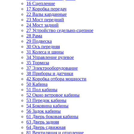
16 Сцепление
17 Коробка передач
22 Валы карданные
23 Мост передний
24 Мост задний
27 Устройство седельно-сцепное
28 Рама
29 Подвеска
30 Ось передняя
31 Колеса и шины
34 Управление рулевое
35 Тормоза
37 Электрооборудование
38 Приборы и датчики
42 Коробка отбора мощности
50 Кабина
51 Пол кабины
52 Окно ветровое кабины
53 Передок кабины
54 Боковина кабины
56 Задок кабины
61 Дверь боковая кабины
63 Дверь задняя
64 Дверь сдвижная
81 Вентиляция и отопление