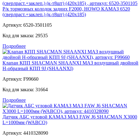
Р/к тормозных колодок задних F2000, HOWO КАМАЗ 6520
(сверлраст.+заклеп.) (к-т8шт) (420x185)
Артикул:
6520-3501105
Код для заказа:
29535
Подробнее
Клапан КПП SHACMAN SHAANXI МАЗ воздушный двойной
Н-образный КПП 9J (SHAANXI)
Артикул:
F99660
Код для заказа:
31664
Подробнее
Датчик АБС угловой КАМАЗ МАЗ FAW J6 SHACMAN X3000
L=1000мм (WABCO)
Артикул:
4410328090