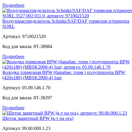
Подробнее
Воздухораспределитель Schmitz/SAF/DAF тормозов п/прицепа
SORL
Артикул:
9710021520
Код для заказа:
8Т-38984
Подробнее
Колодка тормозная BPW (барабан. торм.) полуприцепа BPW
(420x180) (MBSK2000-4) 1шт
Артикул:
05.09.146.1.70
Код для заказа:
8Т-38297
Подробнее
Щиток защитный BPW (к-т на ось)
Артикул:
99.00.000.1.23