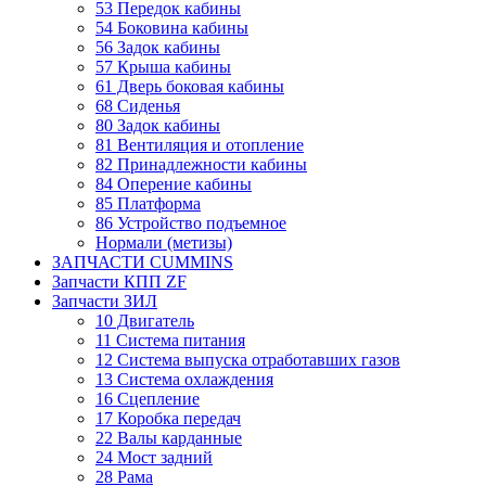
53 Передок кабины
54 Боковина кабины
56 Задок кабины
57 Крыша кабины
61 Дверь боковая кабины
68 Сиденья
80 Задок кабины
81 Вентиляция и отопление
82 Принадлежности кабины
84 Оперение кабины
85 Платформа
86 Устройство подъемное
Нормали (метизы)
ЗАПЧАСТИ CUMMINS
Запчасти КПП ZF
Запчасти ЗИЛ
10 Двигатель
11 Система питания
12 Система выпуска отработавших газов
13 Система охлаждения
16 Сцепление
17 Коробка передач
22 Валы карданные
24 Мост задний
28 Рама