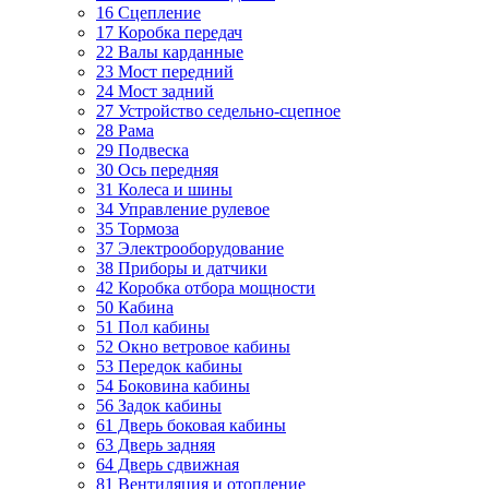
16 Сцепление
17 Коробка передач
22 Валы карданные
23 Мост передний
24 Мост задний
27 Устройство седельно-сцепное
28 Рама
29 Подвеска
30 Ось передняя
31 Колеса и шины
34 Управление рулевое
35 Тормоза
37 Электрооборудование
38 Приборы и датчики
42 Коробка отбора мощности
50 Кабина
51 Пол кабины
52 Окно ветровое кабины
53 Передок кабины
54 Боковина кабины
56 Задок кабины
61 Дверь боковая кабины
63 Дверь задняя
64 Дверь сдвижная
81 Вентиляция и отопление