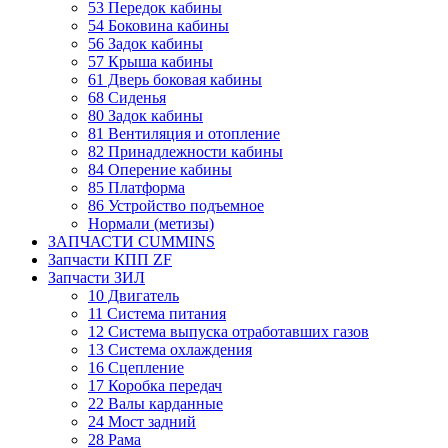
53 Передок кабины
54 Боковина кабины
56 Задок кабины
57 Крыша кабины
61 Дверь боковая кабины
68 Сиденья
80 Задок кабины
81 Вентиляция и отопление
82 Принадлежности кабины
84 Оперение кабины
85 Платформа
86 Устройство подъемное
Нормали (метизы)
ЗАПЧАСТИ CUMMINS
Запчасти КПП ZF
Запчасти ЗИЛ
10 Двигатель
11 Система питания
12 Система выпуска отработавших газов
13 Система охлаждения
16 Сцепление
17 Коробка передач
22 Валы карданные
24 Мост задний
28 Рама