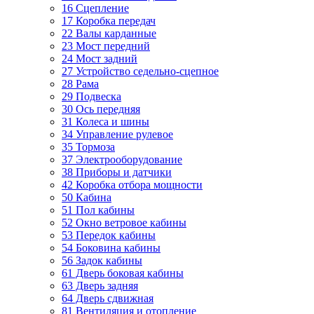
16 Сцепление
17 Коробка передач
22 Валы карданные
23 Мост передний
24 Мост задний
27 Устройство седельно-сцепное
28 Рама
29 Подвеска
30 Ось передняя
31 Колеса и шины
34 Управление рулевое
35 Тормоза
37 Электрооборудование
38 Приборы и датчики
42 Коробка отбора мощности
50 Кабина
51 Пол кабины
52 Окно ветровое кабины
53 Передок кабины
54 Боковина кабины
56 Задок кабины
61 Дверь боковая кабины
63 Дверь задняя
64 Дверь сдвижная
81 Вентиляция и отопление