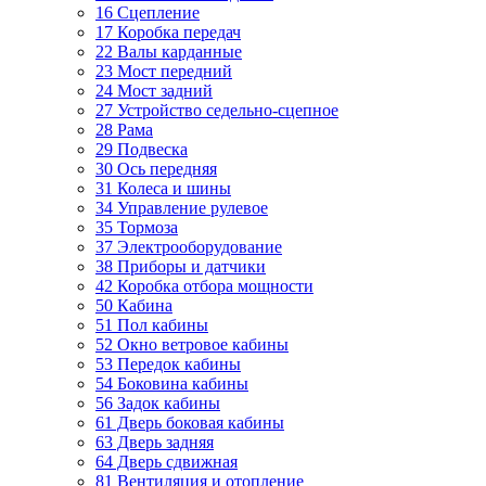
16 Сцепление
17 Коробка передач
22 Валы карданные
23 Мост передний
24 Мост задний
27 Устройство седельно-сцепное
28 Рама
29 Подвеска
30 Ось передняя
31 Колеса и шины
34 Управление рулевое
35 Тормоза
37 Электрооборудование
38 Приборы и датчики
42 Коробка отбора мощности
50 Кабина
51 Пол кабины
52 Окно ветровое кабины
53 Передок кабины
54 Боковина кабины
56 Задок кабины
61 Дверь боковая кабины
63 Дверь задняя
64 Дверь сдвижная
81 Вентиляция и отопление