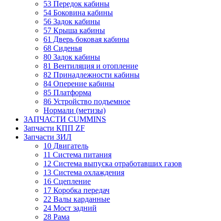
53 Передок кабины
54 Боковина кабины
56 Задок кабины
57 Крыша кабины
61 Дверь боковая кабины
68 Сиденья
80 Задок кабины
81 Вентиляция и отопление
82 Принадлежности кабины
84 Оперение кабины
85 Платформа
86 Устройство подъемное
Нормали (метизы)
ЗАПЧАСТИ CUMMINS
Запчасти КПП ZF
Запчасти ЗИЛ
10 Двигатель
11 Система питания
12 Система выпуска отработавших газов
13 Система охлаждения
16 Сцепление
17 Коробка передач
22 Валы карданные
24 Мост задний
28 Рама