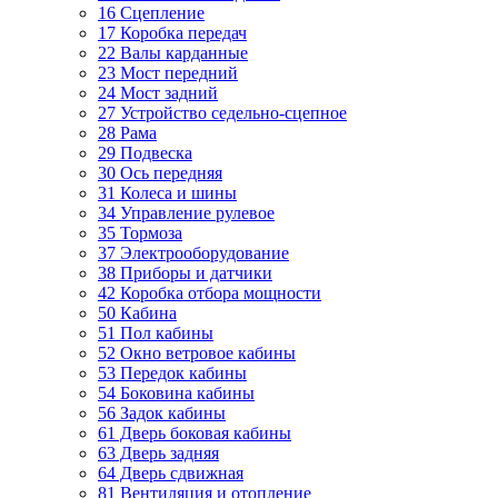
16 Сцепление
17 Коробка передач
22 Валы карданные
23 Мост передний
24 Мост задний
27 Устройство седельно-сцепное
28 Рама
29 Подвеска
30 Ось передняя
31 Колеса и шины
34 Управление рулевое
35 Тормоза
37 Электрооборудование
38 Приборы и датчики
42 Коробка отбора мощности
50 Кабина
51 Пол кабины
52 Окно ветровое кабины
53 Передок кабины
54 Боковина кабины
56 Задок кабины
61 Дверь боковая кабины
63 Дверь задняя
64 Дверь сдвижная
81 Вентиляция и отопление