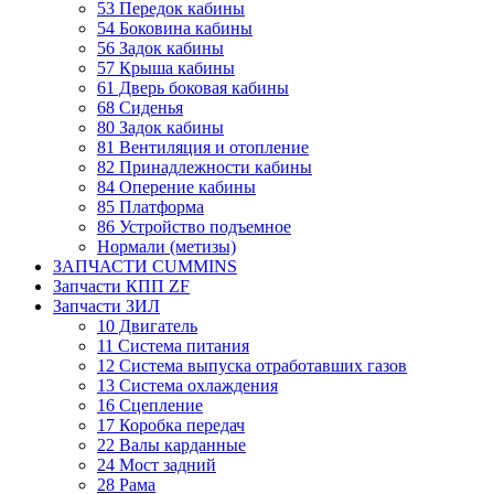
53 Передок кабины
54 Боковина кабины
56 Задок кабины
57 Крыша кабины
61 Дверь боковая кабины
68 Сиденья
80 Задок кабины
81 Вентиляция и отопление
82 Принадлежности кабины
84 Оперение кабины
85 Платформа
86 Устройство подъемное
Нормали (метизы)
ЗАПЧАСТИ CUMMINS
Запчасти КПП ZF
Запчасти ЗИЛ
10 Двигатель
11 Система питания
12 Система выпуска отработавших газов
13 Система охлаждения
16 Сцепление
17 Коробка передач
22 Валы карданные
24 Мост задний
28 Рама