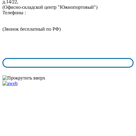
д.14/22,
(Офисно-складской центр "Южнопортовый")
Телефоны :
+7 (495) 324-05-52
8 (800) 350-73-43
(Звонок бесплатный по РФ)
График работы:
пн.-чт. с 9:00 - 18:00
пт.-сб. с 9:00 - 17:00