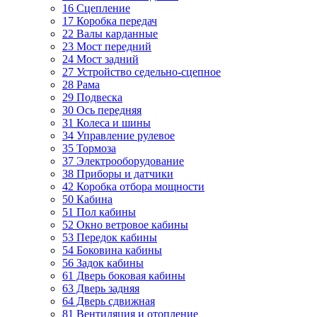
16 Сцепление
17 Коробка передач
22 Валы карданные
23 Мост передний
24 Мост задний
27 Устройство седельно-сцепное
28 Рама
29 Подвеска
30 Ось передняя
31 Колеса и шины
34 Управление рулевое
35 Тормоза
37 Электрооборудование
38 Приборы и датчики
42 Коробка отбора мощности
50 Кабина
51 Пол кабины
52 Окно ветровое кабины
53 Передок кабины
54 Боковина кабины
56 Задок кабины
61 Дверь боковая кабины
63 Дверь задняя
64 Дверь сдвижная
81 Вентиляция и отопление