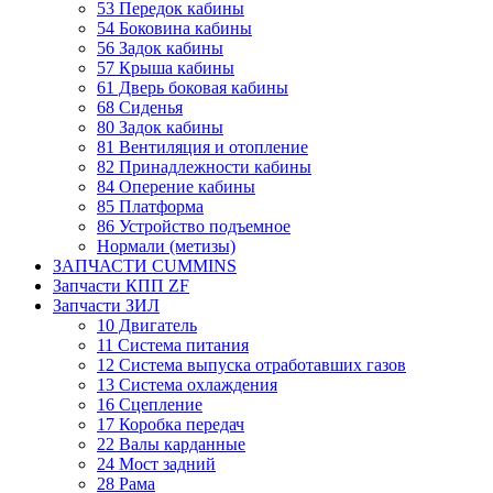
53 Передок кабины
54 Боковина кабины
56 Задок кабины
57 Крыша кабины
61 Дверь боковая кабины
68 Сиденья
80 Задок кабины
81 Вентиляция и отопление
82 Принадлежности кабины
84 Оперение кабины
85 Платформа
86 Устройство подъемное
Нормали (метизы)
ЗАПЧАСТИ CUMMINS
Запчасти КПП ZF
Запчасти ЗИЛ
10 Двигатель
11 Система питания
12 Система выпуска отработавших газов
13 Система охлаждения
16 Сцепление
17 Коробка передач
22 Валы карданные
24 Мост задний
28 Рама